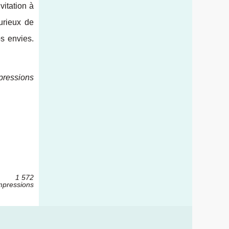
vitation à
urieux de
os envies.
pressions
1 572
mpressions