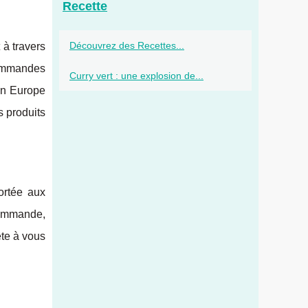
Recette
Découvrez des Recettes...
 à travers
 commandes
Curry vert : une explosion de...
 en Europe
 produits
ortée aux
commande,
ête à vous