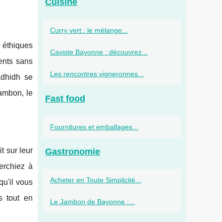
Cuisine
Curry vert : le mélange...
 éthiques
Caviste Bayonne : découvrez...
ments sans
Les rencontres vigneronnes...
adhidh se
jambon, le
Fast food
Fournitures et emballages...
t sur leur
Gastronomie
erchiez à
Acheter en Toute Simplicité...
u'il vous
s tout en
Le Jambon de Bayonne :...